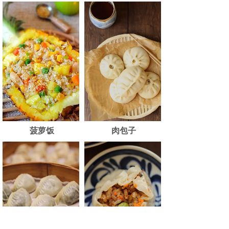
菠萝饭
肉包子