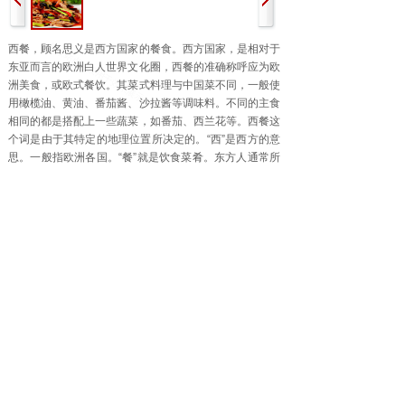
西餐，顾名思义是
西方国家
的餐食。西方国家，是相对于
东亚而言的欧洲白人世界
文化圈
，西餐的准确称呼应为
欧
洲美食
，或欧式餐饮。其菜式料理与中国菜不同，一般使
用橄榄油、黄油、
番茄酱
、沙拉酱等调味料。不同的主食
相同的都是搭配上一些
蔬菜
，如番茄、西兰花等。西餐这
个词是由于其特定的地理位置所决定的。“西”是西方的意
思。一般指欧洲各国。“餐”就是饮食菜肴。东方人通常所
说的西餐主要包括
西欧国家
的饮食菜肴，当然同时还包括
东欧各国，地中海沿岸等国和一些拉丁美洲如墨西哥等国
的
菜肴
。而东南亚各国的菜肴一般统称为
东南亚菜
，但也
有独为一种
菜系
的，如
印度菜
。西餐一般以
刀叉
为
餐具
以
面包为主食，多以长形桌台为台形。西餐的主要特点是主
料突出，形色美观，口味鲜美，营养丰富，供应方便等。
正规西菜而言应包括了餐汤、
前菜
、主菜、餐后甜品及饮
品。西餐大致可分为法式、英式、意式、俄式、美式，
地
中海
等多种不同
风格
的菜肴。
上一个：
水煮鱼
下一个：
水煮肉